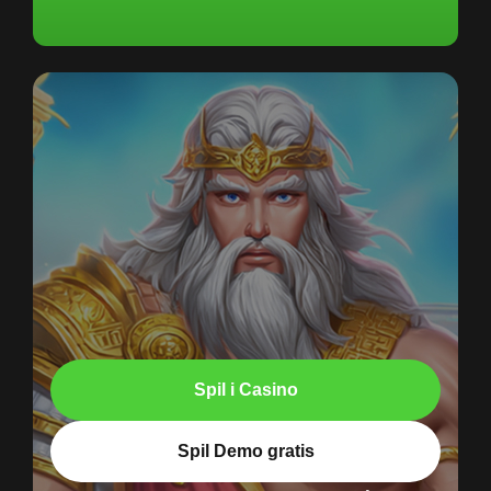
Spil i Casino
Spil Demo gratis