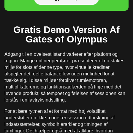
Gratis Demo Version Af
Gates of Olympus
Adgang til en øvelsestilstand varierer efter platform og
region. Mange onlineoperatører præsenterer et no-stakes
miljø for slots af denne type, hvor virtuelle kreditter
afspejler det reelle balanceflow uden mulighed for at
trække sig. I disse miljøer forbliver tumlemotoren,
multiplikatorerne og funktionsadfærden på linje med det
levende produkt, så tempoet og følelsen af sessionen kan
forstås i en lavtryksindstilling.
For at lære rytmen af et format med høj volatilitet
understøtter en ikke-monetær session udforskning af
indsatsstørrelser, symbolhierarkier og timingen af
tumlinger. Det hjælper også med at afklare, hvordan