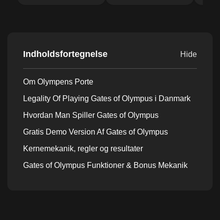
Indholdsfortegnelse
Hide
Om Olympens Porte
Legality Of Playing Gates of Olympus i Danmark
Hvordan Man Spiller Gates of Olympus
Gratis Demo Version Af Gates of Olympus
Kernemekanik, regler og resultater
Gates of Olympus Funktioner & Bonus Mekanik
Porte af Olympus RTP, Volatilitet & Max Win
Potentiale
Sådan nærmer du dig Olympus-portene