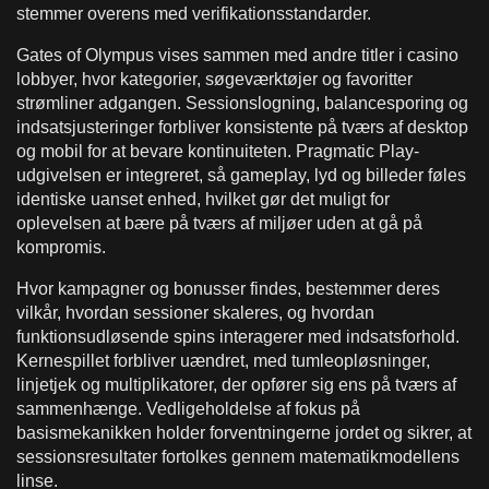
stemmer overens med verifikationsstandarder.
Gates of Olympus vises sammen med andre titler i casino
lobbyer, hvor kategorier, søgeværktøjer og favoritter
strømliner adgangen. Sessionslogning, balancesporing og
indsatsjusteringer forbliver konsistente på tværs af desktop
og mobil for at bevare kontinuiteten. Pragmatic Play-
udgivelsen er integreret, så gameplay, lyd og billeder føles
identiske uanset enhed, hvilket gør det muligt for
oplevelsen at bære på tværs af miljøer uden at gå på
kompromis.
Hvor kampagner og bonusser findes, bestemmer deres
vilkår, hvordan sessioner skaleres, og hvordan
funktionsudløsende spins interagerer med indsatsforhold.
Kernespillet forbliver uændret, med tumleopløsninger,
linjetjek og multiplikatorer, der opfører sig ens på tværs af
sammenhænge. Vedligeholdelse af fokus på
basismekanikken holder forventningerne jordet og sikrer, at
sessionsresultater fortolkes gennem matematikmodellens
linse.