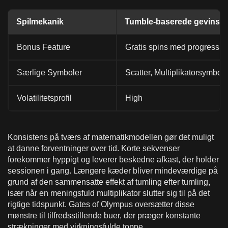
Spilmekanik
Tumble-baserede gevinster
Bonus Feature
Gratis spins med progressive
Særlige Symboler
Scatter, Multiplikatorsymbole
Volatilitetsprofil
High
Konsistens på tværs af matematikmodellen gør det muligt
at danne forventninger over tid. Korte sekvenser
forekommer hyppigt og leverer beskedne afkast, der holder
sessionen i gang. Længere kæder bliver mindeværdige på
grund af den sammensatte effekt af tumling efter tumling,
især når en meningsfuld multiplikator slutter sig til på det
rigtige tidspunkt. Gates of Olympus oversætter disse
mønstre til tilfredsstillende buer, der præger konstante
strækninger med virkningsfulde toppe.