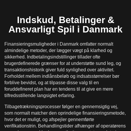
Indskud, Betalinger &
Ansvarligt Spil i Danmark
Finansieringsmuligheder i Danmark omfatter normalt
almindelige metoder, der lægger vægt på klarhed og
sikkerhed. Indbetalingsindstillinger tillader ofte
brugerdefinerede grænser for at understøtte sund leg, og
transaktionshistorik giver fuld synlighed over aktivitet.
Forholdet mellem indlånsbeløb og indsatsstørrelser bør
forblive bevidst, og at tilpasse disse valg til en
foruddefineret plan har en tendens til at give en mere
tilfredsstillende langsigtet erfaring.
Tilbagetrækningsprocesser følger en gennemsigtig vej,
som normalt matcher den oprindelige finansieringsmetode,
hvor det er muligt, og afspejler gennemførte
verifikationstrin. Behandlingstider afhænger af operatørens