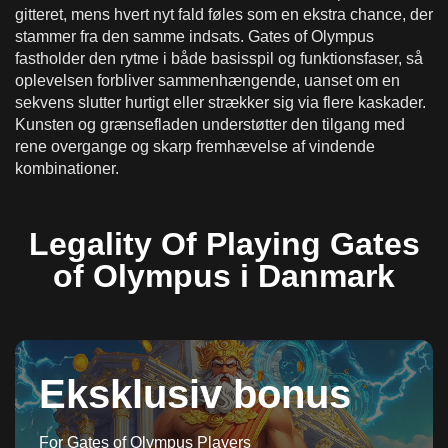
gitteret, mens hvert nyt fald føles som en ekstra chance, der
stammer fra den samme indsats. Gates of Olympus
fastholder den rytme i både basisspil og funktionsfaser, så
oplevelsen forbliver sammenhængende, uanset om en
sekvens slutter hurtigt eller strækker sig via flere kaskader.
Kunsten og grænsefladen understøtter den tilgang med
rene overgange og skarp fremhævelse af vindende
kombinationer.
Legality Of Playing Gates
of Olympus i Danmark
Eksklusiv bonus
For Gates of Olympus Players