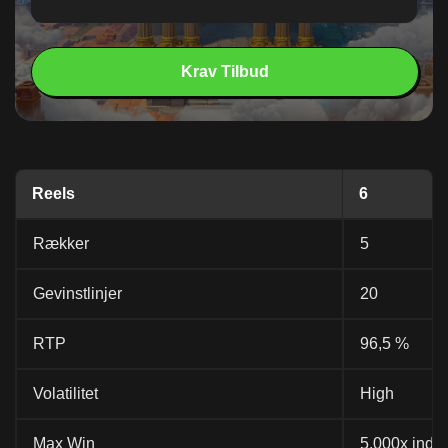
Krav Tilbud
Reels
6
Rækker
5
Gevinstlinjer
20
RTP
96,5 %
Volatilitet
High
Max Win
5.000x inds