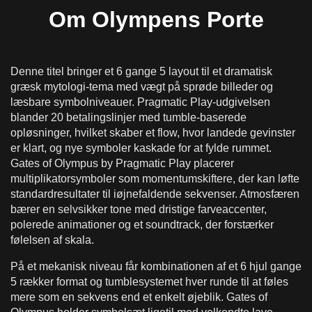
ansvarligt
Om Olympens Porte
Playing Gates of Olympus Online For Rigtige
Penge i Danmark
Indskud, Betalinger & Ansvarligt Spil i Danmark
Denne titel bringer et 6 gange 5 layout til et dramatisk
græsk mytologi-tema med vægt på sprøde billeder og
Mobilversion af Olympus porte
læsbare symbolniveauer. Pragmatic Play-udgivelsen
blander 20 betalingslinjer med tumble-baserede
opløsninger, hvilket skaber et flow, hvor landede gevinster
er klart, og nye symboler kaskade for at fylde rummet.
Gates of Olympus by Pragmatic Play placerer
multiplikatorsymboler som momentumskiftere, der kan løfte
standardresultater til iøjnefaldende sekvenser. Atmosfæren
bærer en selvsikker tone med dristige farveaccenter,
polerede animationer og et soundtrack, der forstærker
følelsen af skala.
På et mekanisk niveau får kombinationen af et 6 hjul gange
5 rækker format og tumblesystemet hver runde til at føles
mere som en sekvens end et enkelt øjeblik. Gates of