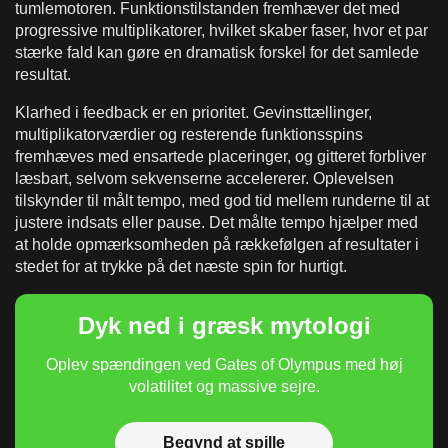
tumlemotoren. Funktionstilstanden fremhæver det med
progressive multiplikatorer, hvilket skaber faser, hvor et par
stærke fald kan gøre en dramatisk forskel for det samlede
resultat.
Klarhed i feedback er en prioritet. Gevinsttællinger,
multiplikatorværdier og resterende funktionsspins
fremhæves med ensartede placeringer, og gitteret forbliver
læsbart, selvom sekvenserne accelererer. Oplevelsen
tilskynder til målt tempo, med god tid mellem runderne til at
justere indsats eller pause. Det målte tempo hjælper med
at holde opmærksomheden på rækkefølgen af resultater i
stedet for at trykke på det næste spin for hurtigt.
Dyk ned i græsk mytologi
Oplev spændingen ved Gates of Olympus med høj
volatilitet og massive sejre.
Begynd at spille