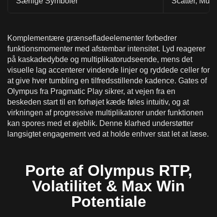
Særlige Symboler
Scatter, Mult
Komplementære grænsefladeelementer forbedrer
funktionsmomenter med afstembar intensitet. Lyd reagerer
på kaskadedybde og multiplikatorudseende, mens det
visuelle lag accenterer vindende linjer og ryddede celler for
at give hver tumbling en tilfredsstillende kadence. Gates of
Olympus fra Pragmatic Play sikrer, at vejen fra en
beskeden start til en forhøjet kæde føles intuitiv, og at
virkningen af progressive multiplikatorer under funktionen
kan spores med et øjeblik. Denne klarhed understøtter
langsigtet engagement ved at holde enhver stat let at læse.
Porte af Olympus RTP,
Volatilitet & Max Win
Potentiale