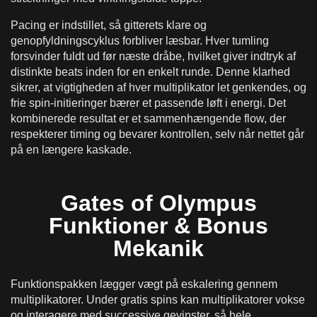
Pacing er indstillet, så gitterets klare og
genopfyldningscyklus forbliver læsbar. Hver tumling
forsvinder fuldt ud før næste dråbe, hvilket giver indtryk af
distinkte beats inden for en enkelt runde. Denne klarhed
sikrer, at vigtigheden af hver multiplikator let genkendes, og
frie spin-initieringer bærer et passende løft i energi. Det
kombinerede resultat er et sammenhængende flow, der
respekterer timing og bevarer kontrollen, selv når nettet går
på en længere kaskade.
Gates of Olympus
Funktioner & Bonus
Mekanik
Funktionspakken lægger vægt på eskalering gennem
multiplikatorer. Under gratis spins kan multiplikatorer vokse
og interagere med successive gevinster, så hele