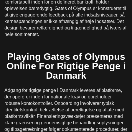
komfortabelt inden for en defineret bankroll, holder
oplevelsen bæredygtig. Gates of Olympus er konstrueret til
at give engagerende feedback på alle indsatsniveauer, så
kernespændingen er ikke afhængig af høje indsatser. Det
design bevarer retfærdighed og tilgængelighed på tværs af
hele sortimentet.
Playing Gates of Olympus
Online For Rigtige Penge i
Danmark
Adgang for rigtige penge i Danmark leveres af platforme,
der opererer inden for nationale krav og opretholder
robuste kontokontroller. Onboarding involverer typisk
identitetskontrol, bekræftelse af berettigelse og aftale med
platformsvilkår. Finansieringsværktøjer præsenteres med
klare grænser og gennemsigtige behandlingsoplysninger,
og tilbagetrækninger følger dokumenterede procedurer, der