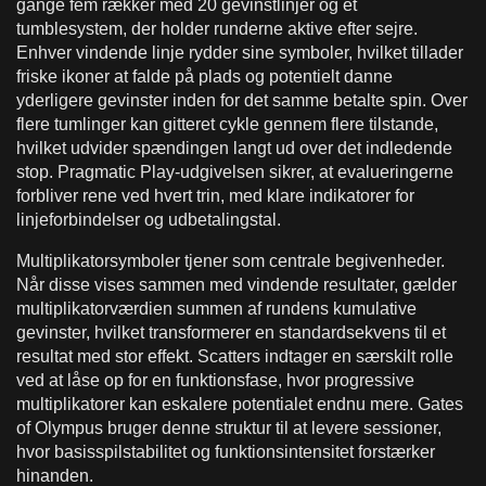
gange fem rækker med 20 gevinstlinjer og et
tumblesystem, der holder runderne aktive efter sejre.
Enhver vindende linje rydder sine symboler, hvilket tillader
friske ikoner at falde på plads og potentielt danne
yderligere gevinster inden for det samme betalte spin. Over
flere tumlinger kan gitteret cykle gennem flere tilstande,
hvilket udvider spændingen langt ud over det indledende
stop. Pragmatic Play-udgivelsen sikrer, at evalueringerne
forbliver rene ved hvert trin, med klare indikatorer for
linjeforbindelser og udbetalingstal.
Multiplikatorsymboler tjener som centrale begivenheder.
Når disse vises sammen med vindende resultater, gælder
multiplikatorværdien summen af rundens kumulative
gevinster, hvilket transformerer en standardsekvens til et
resultat med stor effekt. Scatters indtager en særskilt rolle
ved at låse op for en funktionsfase, hvor progressive
multiplikatorer kan eskalere potentialet endnu mere. Gates
of Olympus bruger denne struktur til at levere sessioner,
hvor basisspilstabilitet og funktionsintensitet forstærker
hinanden.