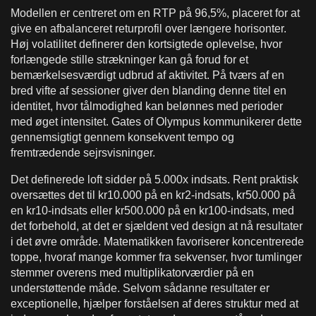
Modellen er centreret om en RTP på 96,5%, placeret for at
give en afbalanceret returprofil over længere horisonter.
Høj volatilitet definerer den kortsigtede oplevelse, hvor
forlængede stille strækninger kan gå forud for et
bemærkelsesværdigt udbrud af aktivitet. På tværs af en
bred vifte af sessioner giver den blanding denne titel en
identitet, hvor tålmodighed kan belønnes med perioder
med øget intensitet. Gates of Olympus kommunikerer dette
gennemsigtigt gennem konsekvent tempo og
fremtrædende sejrsvisninger.
Det definerede loft sidder på 5.000x indsats. Rent praktisk
oversættes det til kr10.000 på en kr2-indsats, kr50.000 på
en kr10-indsats eller kr500.000 på en kr100-indsats, med
det forbehold, at det er sjældent ved design at nå resultater
i det øvre område. Matematikken favoriserer koncentrerede
toppe, hvoraf mange kommer fra sekvenser, hvor tumlinger
stemmer overens med multiplikatorværdier på en
understøttende måde. Selvom sådanne resultater er
exceptionelle, hjælper forståelsen af deres struktur med at